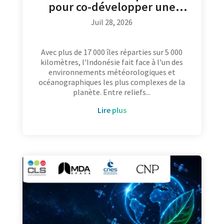
pour co-développer une
nouvelle génération de
Juil 28, 2026
modèles d’intelligence
artificielle dédiés à la
prévision météorologique et
Avec plus de 17 000 îles réparties sur 5 000
kilomètres, l'Indonésie fait face à l'un des
océanique
environnements météorologiques et
océanographiques les plus complexes de la
planète. Entre reliefs...
lire plus