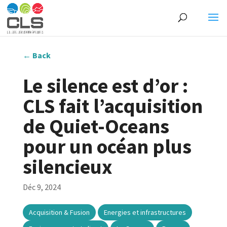
←
Back
Le silence est d’or :
CLS fait l’acquisition
de Quiet-Oceans
pour un océan plus
silencieux
Déc 9, 2024
,
,
Acquisition & Fusion
Energies et infrastructures
,
,